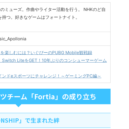
のミューズ。作曲やライター活動を行う。 NHKのど自
を持つ。好きなゲームはフォートナイト。
sic_Apollonia
楽しむには？いぐぴーのPUBG Mobile観戦録
witch LiteをGET！10年ぶりのコンシューマーゲーム
インドeスポーツにチャレンジ！～ゲーミングPC編～
ツチーム「Fortia」の成り立ち
IONSHIP」で生まれた絆