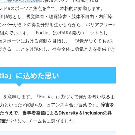
ツePARAの部活動
の参加メンバーで構成される
ラインドeスポーツに焦点を当て、本格的に始動します。
な価値観とし、視覚障害・聴覚障害・肢体不自由・内部障
ンバーが各々の得意分野を生かしながら、バリアフリーe
でいます。「Fortia」はePARA発のユニットとし
eスポーツにおける躍動を目指し、「視覚がなくてもeス
できる」ことを具現化し、社会全体に勇気と力を提供でき
rtia」に込めた思い
」を意味します。「Fortia」は力づくで何かを奪い取るよ
力といった<寛容>のニュアンスを含む言葉です。
障害を
、当事者発信によるDiversity & Inclusionの具
言葉
だと思い、チーム名に選びました。