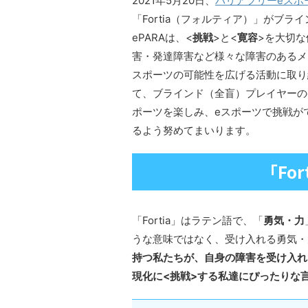
2021年5月20日、
バリアフリーeスポー
「Fortia（フォルティア）」がブ
ePARAは、<
挑戦
>と<
寛容
>を大切
害・発達障害など様々な障害のあるメ
スポーツの可能性を広げる活動に取り組ん
て、ブラインド（全盲）プレイヤーの
ポーツを楽しみ、eスポーツで挑戦が
るよう努めてまいります。
「Fo
「Fortia」はラテン語で、「
勇気・力
うな意味ではなく、受け入れる勇気・
持つ私たちが、自身の障害を受け入れたうえで
現化に<挑戦>する私達にぴったりな