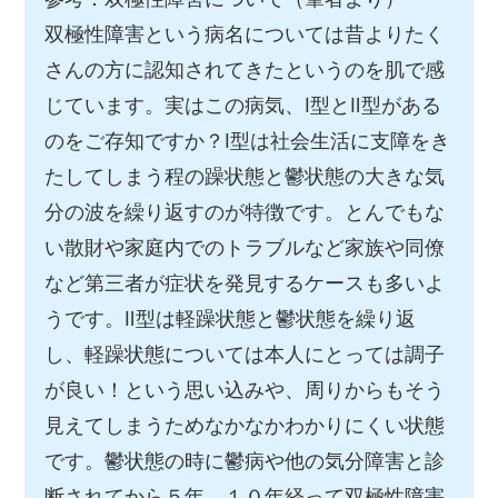
双極性障害という病名については昔よりたく
さんの方に認知されてきたというのを肌で感
じています。実はこの病気、Ⅰ型とⅡ型がある
のをご存知ですか？Ⅰ型は社会生活に支障をき
たしてしまう程の躁状態と鬱状態の大きな気
分の波を繰り返すのが特徴です。とんでもな
い散財や家庭内でのトラブルなど家族や同僚
など第三者が症状を発見するケースも多いよ
うです。Ⅱ型は軽躁状態と鬱状態を繰り返
し、軽躁状態については本人にとっては調子
が良い！という思い込みや、周りからもそう
見えてしまうためなかなかわかりにくい状態
です。鬱状態の時に鬱病や他の気分障害と診
断されてから５年、１０年経って双極性障害