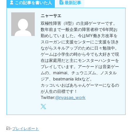
この記事を書いた人
最新記事
ニャーサエ
双極性障害（Ⅱ型）の主婦ゲーマーです。
数年前まで一般企業の障害者枠で6年間お
勤めしていました。今はMY働き方改革を
スローガンに支援センターにご支援を頂き
ながらスキルアップのために日々勉強中。
ゲームは小学生の時から今でも大好きで現
在は家庭用だと主にモンスターハンターを
プレイしています。アーケードは音楽ゲー
ムの、maimai、チュウニズム、ノスタル
ジア、beatmania iidxなど。
カッコいいおばあちゃんゲーマーになるの
が人生の目標です！
Twitter:
@nyasae_work
-
プレイレポート