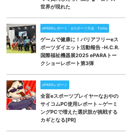
世界が現れた
ePARAレポート
eスポーツ大会
Fortia
ゲームで健康に！バリアフリーeス
ポーツダイエット活動報告 -H.C.R.
国際福祉機器展2025 ePARAトー
クショーレポート第3弾
ePARAレポート
全盲eスポーツプレイヤーなおやの
サイコムPC使用レポート～ゲーミ
ングPCで増えた選択肢が挑戦する
カギとなる[PR]