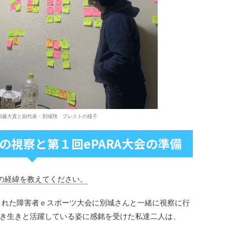
・加藤大貴と副代表・別城翔 ブレストの様子
の視察と第１回ePARA大会の準備
会の経緯を教えてください。
催された障害者ｅスポーツ大会に別城さんと一緒に視察に行
き生きと活躍している姿に感銘を受けた私達二人は、