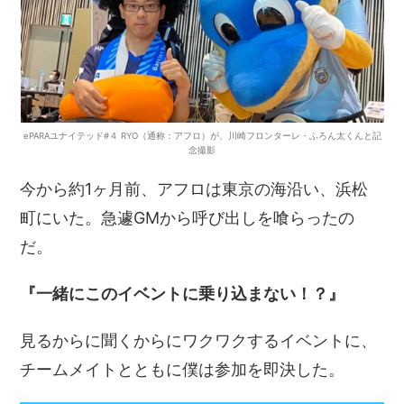
ePARAユナイテッド#４ RYO（通称：アフロ）が、川崎フロンターレ・ふろん太くんと記
念撮影
今から約1ヶ月前、アフロは東京の海沿い、浜松
町にいた。急遽GMから呼び出しを喰らったの
だ。
『一緒にこのイベントに乗り込まない！？』
見るからに聞くからにワクワクするイベントに、
チームメイトとともに僕は参加を即決した。