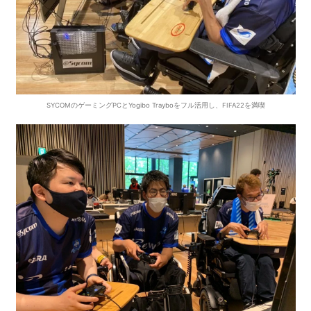
SYCOMのゲーミングPCとYogibo Trayboをフル活用し、FIFA22を満喫