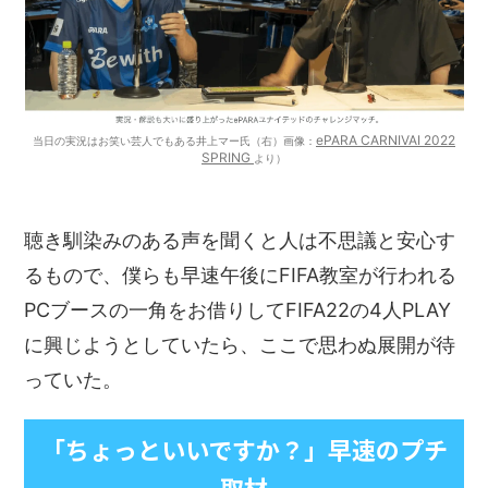
ePARA CARNIVAI 2022
当日の実況はお笑い芸人でもある井上マー氏（右）画像：
SPRING
より）
聴き馴染みのある声を聞くと人は不思議と安心す
るもので、僕らも早速午後にFIFA教室が行われる
PCブースの一角をお借りしてFIFA22の4人PLAY
に興じようとしていたら、ここで思わぬ展開が待
っていた。
「ちょっといいですか？」早速のプチ
取材