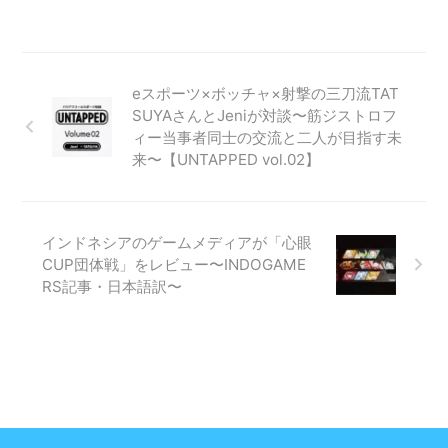
eスポーツ×ボッチャ×射撃の三刀流TAT
SUYAさんとJeniが対談〜筋ジストロフ
ィー当事者同士の交流と二人が目指す未
来〜【UNTAPPED vol.02】
インドネシアのゲームメディアが「心眼
CUP団体戦」をレビュー〜INDOGAME
RS記事・日本語訳〜