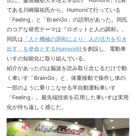
次に、慶應義塾大学理工学部の「Humonii」代表
である川崎陽祐氏から、Humoniiで行っている
「Feeling」と「BrainGo」の説明があった。同氏
のコアな研究テーマは『ロボットと人の調和』。
同氏は
「人と機械の調和により、人の活力を引き
出す」を使命とするHumonii社
を創設し、電動車
いすの知能化に取り組んでいる。
紹介があったのは脳波を読み取り念じるだけで動
く車いす「BrainGo」と、体重移動で操作し体の
一部のように乗りこなせる半自動運転車いす
「Feeling」。最先端技術を応用した車いすは実用
化が待ち遠しく感じた。