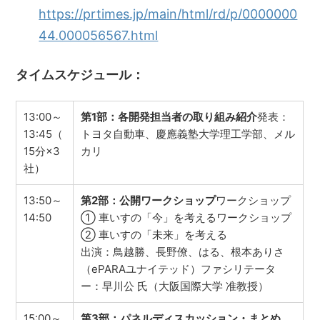
https://prtimes.jp/main/html/rd/p/0000000
44.000056567.html
タイムスケジュール：
13:00～
第1部：各開発担当者の取り組み紹介
発表：
13:45（
トヨタ自動車、慶應義塾大学理工学部、メル
15分×3
カリ
社）
13:50～
第2部：公開ワークショップ
ワークショップ
14:50
① 車いすの「今」を考えるワークショップ
② 車いすの「未来」を考える
出演：鳥越勝、長野僚、はる、根本ありさ
（ePARAユナイテッド）ファシリテータ
ー：早川公 氏（大阪国際大学 准教授）
15:00～
第3部：パネルディスカッション・まとめ