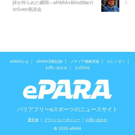
絆が作られた瞬間～ePARA×BlindWarri
orSven座談会
ePARAとは
ePARA活動記録
メディア掲載実績
カレンダー
お問い合わせ
公式SNS
バリアフリーeスポーツのニュースサイト
運営者
|
プライバシーポリシー
|
お問い合わせ
© 2026 ePARA