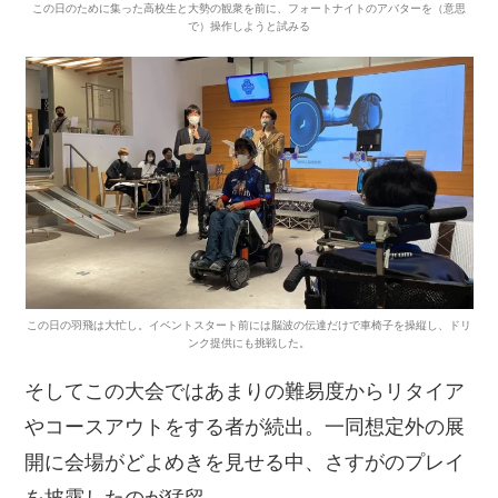
この日のために集った高校生と大勢の観衆を前に、フォートナイトのアバターを（意思
で）操作しようと試みる
この日の羽飛は大忙し。イベントスタート前には脳波の伝達だけで車椅子を操縦し、ドリ
ンク提供にも挑戦した。
そしてこの大会ではあまりの難易度からリタイア
やコースアウトをする者が続出。一同想定外の展
開に会場がどよめきを見せる中、さすがのプレイ
を披露したのが猛留。