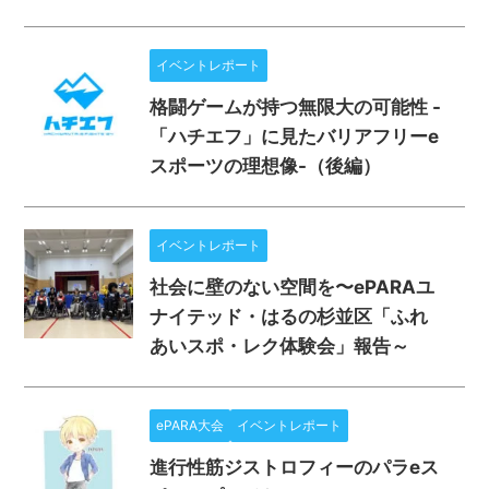
イベントレポート
格闘ゲームが持つ無限大の可能性 -
「ハチエフ」に見たバリアフリーe
スポーツの理想像-（後編）
イベントレポート
社会に壁のない空間を〜ePARAユ
ナイテッド・はるの杉並区「ふれ
あいスポ・レク体験会」報告～
ePARA大会
イベントレポート
進行性筋ジストロフィーのパラeス