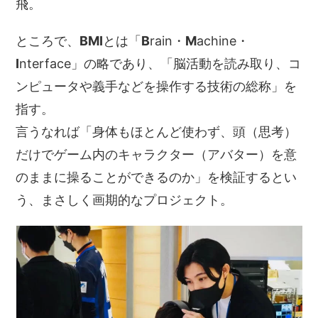
飛。
ところで、
BMI
とは「
B
rain・
M
achine・
I
nterface」の略であり、「脳活動を読み取り、コ
ンピュータや義手などを操作する技術の総称」を
指す。
言うなれば「身体もほとんど使わず、頭（思考）
だけでゲーム内のキャラクター（アバター）を意
のままに操ることができるのか」を検証するとい
う、まさしく画期的なプロジェクト。