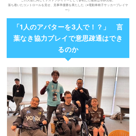
この大会に同じくテストプレイヤーとして参戦した猛留は冷静沈着。
落ち着いたコントロールを見せ、見事準優勝を果たした（※電動車椅子サッカープレイヤ
ー）
「1人のアバターを3人で！？」 言
葉なき協力プレイで意思疎通はでき
るのか