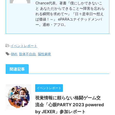
Chance代表。著書『僕にしかできないこ
と あなただからできること〜障害を忘れら
れる瞬間を求めて〜』『日々是幸日〜想え
ば価値！～』 ePARAユナイテッドメンバ
ー。通称・アフロ。
-
イベントレポート
-
BMI
,
肢体不自由
,
脳性麻痺
関連記事
イベントレポート
視覚情報に頼らない格闘ゲーム交
流会「心眼PARTY 2023 powered
by JEXER」参加レポート