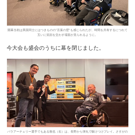
開幕当初は異国同士にはつきものの”言葉の壁”も感じられたが、時間を共有するにつれて
互いに笑顔を交わす場面が見られるように。
今大会も盛会のうちに幕を閉じました。
パラアーチェリー選手でもある敦也
（
右
）
は、長野から弾丸で駆けつけプレイ。さすがの