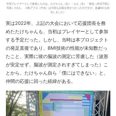
今回プレイヤーとして参加したのは、たけちゃん（左）・もえ（右）・敦也（本項下部に
写真）の3人。（※私アフロ（中央）は今回も広報を仰せつかったのですが、急遽MCも担
当しました）
実は2022年、上記の大会において応援団長を務
めたたけちゃんも、当初はプレイヤーとして参加
する予定だった。しかし、当時は本プロジェクト
の発足直後であり、BMI技術の性能が未知数だっ
たこと、実際に彼の脳波の測定に苦慮した（波形
が安定せず、脳波が測定されすぎてしまった）こ
とから、たけちゃん自ら「僕にはできない」と、
仲間の応援に回った経緯がある。