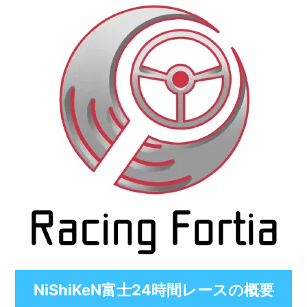
NiShiKeN富士24時間レースの概要