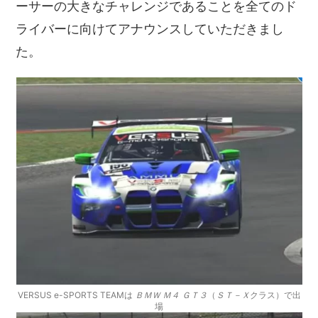
ーサーの大きなチャレンジであることを全てのド
ライバーに向けてアナウンスしていただきまし
た。
VERSUS e-SPORTS TEAMは
ＢＭＷ Ｍ４ ＧＴ３
（
ＳＴ－Ｘ
クラス）で出
場