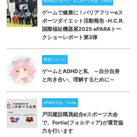
ePARAレポート
eスポーツ大会
Fortia
ゲームで健康に！バリアフリーeス
ポーツダイエット活動報告 -H.C.R.
国際福祉機器展2025 ePARAトー
クショーレポート第3弾
障害とゲーム
ゲームとADHDと私 ～自分自身
と向き合い、理解するために～
ePARA大会
Fortia
戸田建設職員組合eスポーツ大会
で、Fortia(フォルティア)が運営協
力を行います