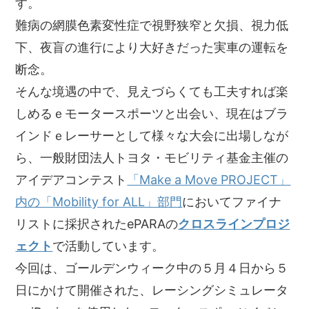
す。
難病の網膜色素変性症で視野狭窄と欠損、視力低
下、夜盲の進行により大好きだった実車の運転を
断念。
そんな境遇の中で、見えづらくても工夫すれば楽
しめるｅモータースポーツと出会い、現在はブラ
インドｅレーサーとして様々な大会に出場しなが
ら、一般財団法人トヨタ・モビリティ基金主催の
アイデアコンテスト
「Make a Move PROJECT」
内の「Mobility for ALL」部門
においてファイナ
リストに採択されたePARAの
クロスラインプロジ
ェクト
で活動しています。
今回は、ゴールデンウィーク中の５月４日から５
日にかけて開催された、レーシングシミュレータ