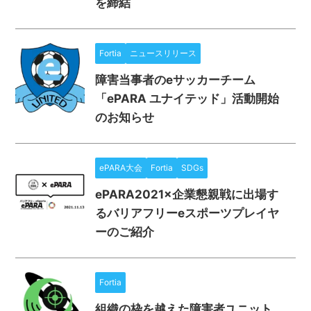
を締結
Fortia
ニュースリリース
障害当事者のeサッカーチーム
「ePARA ユナイテッド」活動開始
のお知らせ
ePARA大会
Fortia
SDGs
ePARA2021×企業懇親戦に出場す
るバリアフリーeスポーツプレイヤ
ーのご紹介
Fortia
組織の枠を越えた障害者ユニット