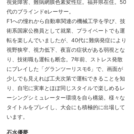
視覚障害、難病網膜色素変性症。福井県在住。50
代のブラインドeレーサー。
F1への憧れから自動車関連の機械工学を学び、技
術系国家公務員として就業、プライベートでも運
転を楽しんでいましたが、40代に難病発症により
視野狭窄、視力低下、夜盲の症状がある弱視とな
り、技術職も運転も断念。7年前、ストレス発散
にプレイした「グランツーリスモ6」で、画面が
少しでも見えれば工夫次第で運転できることを知
り、自宅に実車とほぼ同じスタイルで楽しめるレ
ーシングシミュレーター環境を自ら構築。様々な
タイトルをプレイし、大会にも積極的に出場して
います。
石水優夢