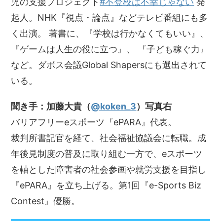
児の支援プロジェクト
#不登校は不幸じゃない
発
起人。NHK『視点・論点』などテレビ番組にも多
く出演。 著書に、『学校は行かなくてもいい』、
『ゲームは人生の役に立つ』、 『子ども稼ぐ力』
など。ダボス会議Global Shapersにも選出されて
いる。
聞き手：加藤大貴（
@koken_3
）写真右
バリアフリーeスポーツ『ePARA』代表。
裁判所書記官を経て、社会福祉協議会に転職。成
年後見制度の普及に取り組む一方で、eスポーツ
を軸とした障害者の社会参画や就労支援を目指し
『ePARA』を立ち上げる。第1回『e-Sports Biz
Contest』優勝。