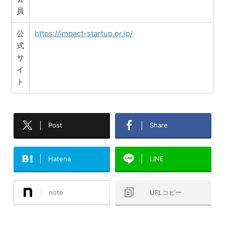
員
公
https://impact-startup.or.jp/
式
サ
イ
ト
Post
Share
Hatena
LINE
note
URLコピー