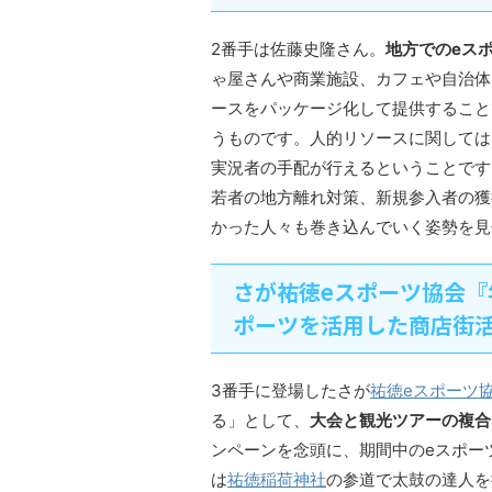
2番手は佐藤史隆さん。
地方でのeス
ゃ屋さんや商業施設、カフェや自治体
ースをパッケージ化して提供すること
うものです。人的リソースに関しては
実況者の手配が行えるということです
若者の地方離れ対策、新規参入者の獲
かった人々も巻き込んでいく姿勢を見
さが祐徳eスポーツ協会『
ポーツを活用した商店街
3番手に登場したさが
祐徳eスポーツ
る」として、
大会と観光ツアーの複合
ンペーンを念頭に、期間中のeスポー
は
祐徳稲荷神社
の参道で太鼓の達人を