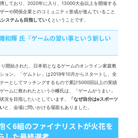
しており、2020年に入り、13000大会以上を開催する
ザーや関係企業とのコミュニティ形成が進んでいること
益化システムも目指していく
ということです。
幡和輝 氏『ゲームの習い事という新しい
年より開始された、日本初となるゲームのオンライン家庭教
ション。「ゲムトレ」は2019年10月からスタートし、全
ナーとしてマッチングするもので累計5000回以上の実績
ゲームに救われたという小幡氏は、「ゲームがうまい」
状況を目指したいとしています。
「なぜ自分はeスポーツ
い
と、会場に問いかける場面もありました。
抱く6組のファイナリストが火花を
らした最終選考