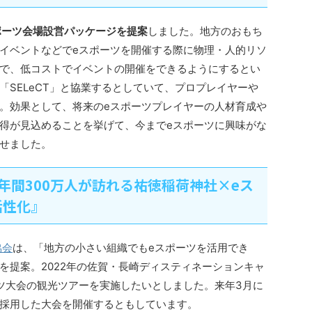
ポーツ会場設営パッケージを提案
しました。地方のおもち
イベントなどでeスポーツを開催する際に物理・人的リソ
で、低コストでイベントの開催をできるようにするとい
「SELeCT」と協業するとしていて、プロプレイヤーや
。効果として、将来のeスポーツプレイヤーの人材育成や
得が見込めることを挙げて、今までeスポーツに興味がな
せました。
年間300万人が訪れる祐徳稲荷神社×eス
活性化』
協会
は、「地方の小さい組織でもeスポーツを活用でき
を提案。2022年の佐賀・長崎ディスティネーションキャ
ツ大会の観光ツアーを実施したいとしました。来年3月に
採用した大会を開催するともしています。