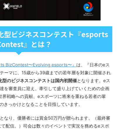
型ビジネスコンテスト『esports
Contest』とは？
ts BizContest〜Evolving esports〜』
は、『日本のeス
テーマに、15歳から39歳までの若年層を対象に開催され
化型のビジネスコンテストは国内初開催
となります。eス
達を審査員に迎え、牽引して盛り上げていくための企画
世界戦略への貢献、eスポーツに将来を重ねる若者の輩
出のきっかけとなることを目指しています。
となり、優勝者には賞金50万円が贈られます。（最終審
iveにて配信。）司会は数々のイベントで実況を務めるeスポ