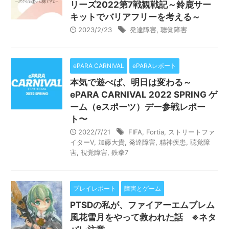
リーズ2022第7戦観戦記～鈴鹿サー
キットでバリアフリーを考える～
2023/2/23
発達障害
,
聴覚障害
ePARA CARNIVAL
ePARAレポート
本気で遊べば、明日は変わる～
ePARA CARNIVAL 2022 SPRING ゲ
ーム（eスポーツ）デー参戦レポー
ト〜
2022/7/21
FIFA
,
Fortia
,
ストリートファ
イターⅤ
,
加藤大貴
,
発達障害
,
精神疾患
,
聴覚障
害
,
視覚障害
,
鉄拳7
プレイレポート
障害とゲーム
PTSDの私が、ファイアーエムブレム
風花雪月をやって救われた話 ※ネタ