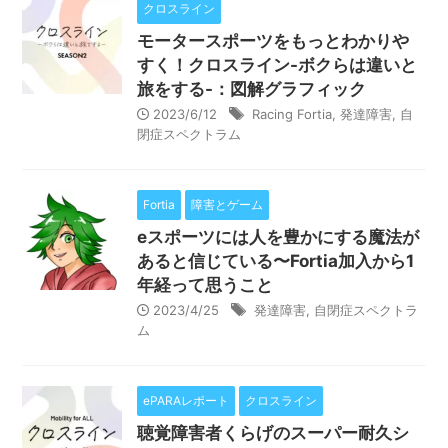
クロスライン
モータースポーツをもっとわかりや
すく！クロスライン-ボクらは違いと
旅をする-：図解グラフィック
2023/6/12
Racing Fortia
,
発達障害
,
自
閉症スペクトラム
Fortia
障害とゲーム
eスポーツには人を豊かにする魔法が
あると信じている〜Fortia加入から1
年経って思うこと
2023/4/25
発達障害
,
自閉症スペクトラ
ム
ePARAレポート
クロスライン
聴覚障害者くらげのスーパー耐久シ