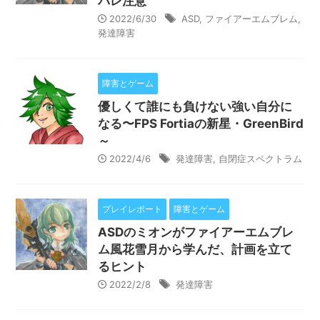
バレ注意
2022/6/30
ASD
,
ファイアーエムブレム
,
発達障害
障害とゲーム
優しくて誰にも負けない強い自分に
なる〜FPS Fortiaの新星・GreenBird
～
2022/4/6
発達障害
,
自閉症スペクトラム
プレイレポート
障害とゲーム
ASDのミオンがファイアーエムブレ
ム風花雪月から学んだ、計画を立て
るヒント
2022/2/8
発達障害