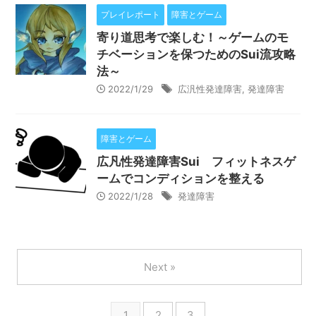
プレイレポート
障害とゲーム
寄り道思考で楽しむ！～ゲームのモ
チベーションを保つためのSui流攻略
法～
2022/1/29
広汎性発達障害
,
発達障害
障害とゲーム
広凡性発達障害Sui フィットネスゲ
ームでコンディションを整える
2022/1/28
発達障害
Next »
1
2
3