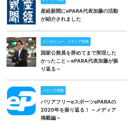
産経新聞にePARA代表加藤の活動
が紹介されました
インタビュー
メディア情報
国家公務員を辞めてまで実現した
かったこと～ePARA代表加藤が振
り返る～
メディア情報
バリアフリーeスポーツePARAの
2020年を振り返る！ ～メディア
掲載編～