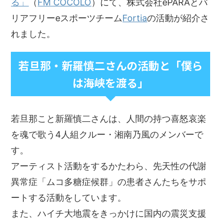
る」
（
FM COCOLO
）にて、株式会社ePARAとバ
リアフリーeスポーツチーム
Fortia
の活動が紹介さ
れました。
若旦那・新羅慎二さんの活動と「僕ら
は海峡を渡る」
若旦那こと新羅慎二さんは、人間の持つ喜怒哀楽
を魂で歌う4人組クルー・湘南乃風のメンバーで
す。
アーティスト活動をするかたわら、先天性の代謝
異常症「ムコ多糖症候群」の患者さんたちをサポ
ートする活動をしています。
また、ハイチ大地震をきっかけに国内の震災支援