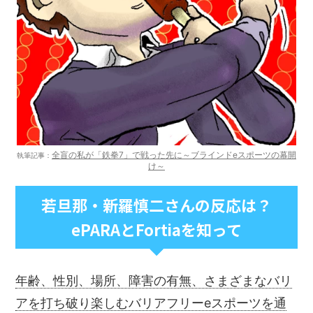
全盲の私が「鉄拳7」で戦った先に～ブラインドeスポーツの幕開
執筆記事：
け～
若旦那・新羅慎二さんの反応は？
ePARAとFortiaを知って
年齢、性別、場所、障害の有無、さまざまなバリ
アを打ち破り楽しむバリアフリーeスポーツを通