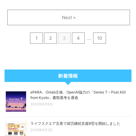
Next »
1
2
3
4
…
10
新着情報
ePARA、Onlab主催、OpenAI協力の「Series T – Post AGI
from Kyoto」書類選考を通過
2026年8月6日
ライフスクエア五香で就労継続支援B型を開始しました
2026年8月1日