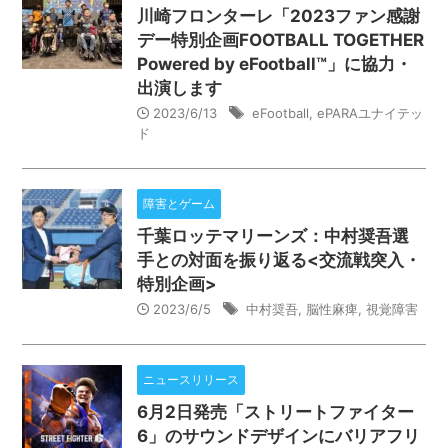
川崎フロンターレ「2023ファン感謝
デー特別企画FOOTBALL TOGETHER
Powered by eFootball™️」に協力・
出演します
2023/6/13
eFootball
,
ePARAユナイテッ
ド
障害とゲーム
千葉ロッテマリーンズ：中村奨吾選
手との対面を振り返る<交流戦突入・
特別企画>
2023/6/5
中村奨吾
,
脳性麻痺
,
視覚障害
ニュースリリース
6月2日発売「ストリートファイター
6」のサウンドデザインにバリアフリ