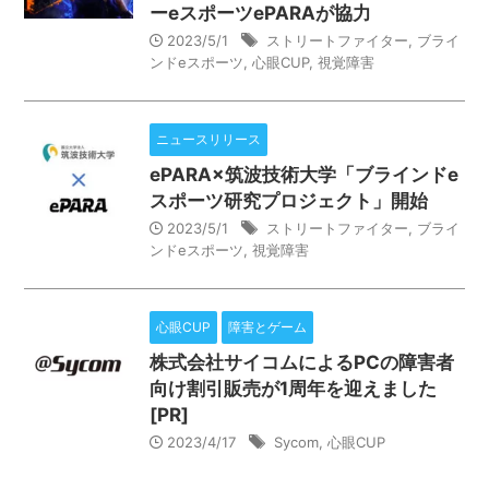
ーeスポーツePARAが協力
2023/5/1
ストリートファイター
,
ブライ
ンドeスポーツ
,
心眼CUP
,
視覚障害
ニュースリリース
ePARA×筑波技術大学「ブラインドe
スポーツ研究プロジェクト」開始
2023/5/1
ストリートファイター
,
ブライ
ンドeスポーツ
,
視覚障害
心眼CUP
障害とゲーム
株式会社サイコムによるPCの障害者
向け割引販売が1周年を迎えました
[PR]
2023/4/17
Sycom
,
心眼CUP