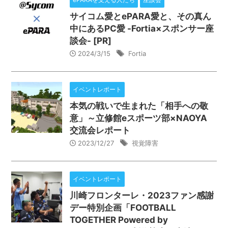
サイコム愛とePARA愛と、その真ん
中にあるPC愛 -Fortia×スポンサー座
談会- [PR]
2024/3/15
Fortia
イベントレポート
本気の戦いで生まれた「相手への敬
意」～立修館eスポーツ部×NAOYA
交流会レポート
2023/12/27
視覚障害
イベントレポート
川崎フロンターレ・2023ファン感謝
デー特別企画「FOOTBALL
TOGETHER Powered by