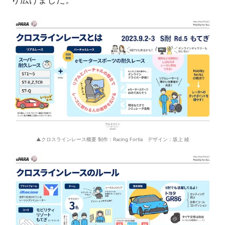
▲クロスラインレース概要 制作：Racing Fortia デザイン：坂上 綾