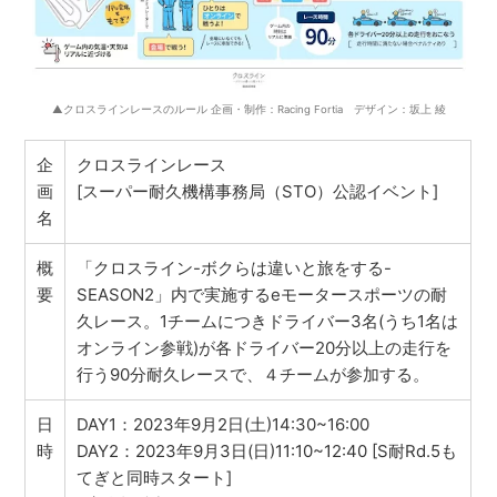
▲クロスラインレースのルール 企画・制作：Racing Fortia デザイン：坂上 綾
企
クロスラインレース
画
[スーパー耐久機構事務局（STO）公認イベント]
名
概
「クロスライン-ボクらは違いと旅をする-
要
SEASON2」内で実施するeモータースポーツの耐
久レース。1チームにつきドライバー3名(うち1名は
オンライン参戦)が各ドライバー20分以上の走行を
行う90分耐久レースで、４チームが参加する。
日
DAY1：2023年9月2日(土)14:30~16:00
時
DAY2：2023年9月3日(日)11:10~12:40 [S耐Rd.5も
てぎと同時スタート]