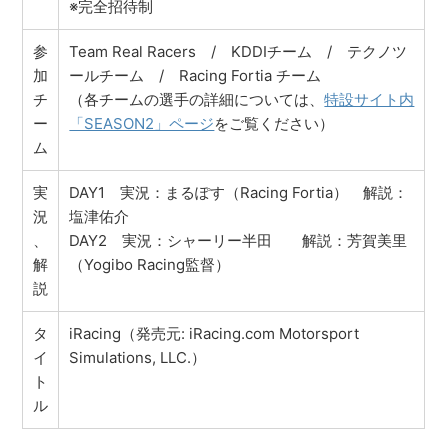
※完全招待制
参
Team Real Racers / KDDIチーム / テクノツ
加
ールチーム / Racing Fortia チーム
チ
（各チームの選手の詳細については、
特設サイト内
ー
「SEASON2」ページ
をご覧ください）
ム
実
DAY1 実況：まるぽす（Racing Fortia） 解説：
況
塩津佑介
、
DAY2 実況：シャーリー半田 解説：芳賀美里
解
（Yogibo Racing監督）
説
タ
iRacing（発売元: iRacing.com Motorsport
イ
Simulations, LLC.）
ト
ル