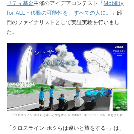
リティ基金
主催のアイデアコンテスト「
Mobility
for ALL - 移動の可能性を、すべての人に。
」部
門のファイナリストとして実証実験を行いまし
た。
「クロスライン-ボクらは違いと旅をする-SEASON2」キービジュアル ©あまだれ
「クロスライン-ボクらは違いと旅をする-」は、