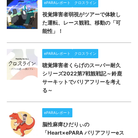
ePARAレポート
クロスライン
視覚障害者弱視がツアーで体験し
た運転、レース観戦、移動の「可
能性」！
ePARAレポート
クロスライン
聴覚障害者くらげのスーパー耐久
シリーズ2022第7戦観戦記～鈴鹿
サーキットでバリアフリーを考え
る～
ePARAレポート
脳性麻痺ひだりぃの
「Heart×ePARA バリアフリーeス