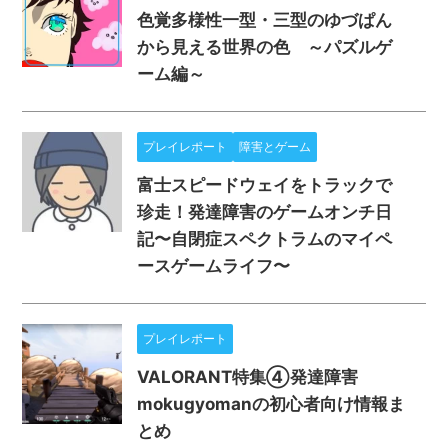
色覚多様性一型・三型のゆづぱん
から見える世界の色 ～パズルゲ
ーム編～
プレイレポート
障害とゲーム
富士スピードウェイをトラックで
珍走！発達障害のゲームオンチ日
記〜自閉症スペクトラムのマイペ
ースゲームライフ〜
プレイレポート
VALORANT特集④発達障害
mokugyomanの初心者向け情報ま
とめ