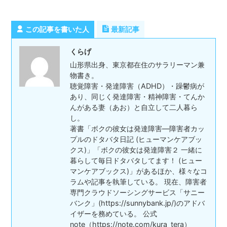
この記事を書いた人
最新記事
くらげ
山形県出身、東京都在住のサラリーマン兼
物書き。
聴覚障害・発達障害（ADHD）・躁鬱病が
あり、同じく発達障害・精神障害・てんか
んがある妻（あお）と自立して二人暮ら
し。
著書「ボクの彼女は発達障害―障害者カッ
プルのドタバタ日記 (ヒューマンケアブッ
クス)」「ボクの彼女は発達障害２ 一緒に
暮らして毎日ドタバタしてます！ (ヒュー
マンケアブックス)」があるほか、様々なコ
ラムや記事を執筆している。 現在、障害者
専門クラウドソーシングサービス「サニー
バンク」(https://sunnybank.jp/)のアドバ
イザーを務めている。 公式
note（https://note.com/kura_tera）