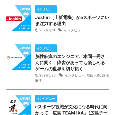
インタビュー
Joshin（上新電機）がeスポーツにい
ま注力する理由
2021/7/19
インタビュー
インタビュー
脳性麻痺のエンジニア、本間一秀さ
んに聞く 障害があっても楽しめる
ゲームの世界を切り拓く
2021/5/25
インタビュー
,
加藤大貴
,
脳性
麻痺
インタビュー
eスポーツ観戦が文化になる時代に向
かって「広島 TEAM iXA」(広島チー