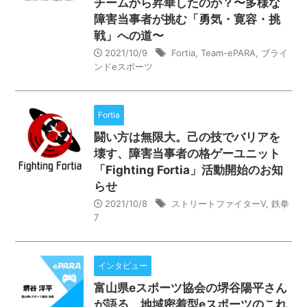
チームから昇華したのか？〜多様な
障害当事者が挑む「勇気・寛容・挑
戦」への道〜
2021/10/9
Fortia
,
Team-ePARA
,
ブライ
ンドeスポーツ
Fortia
闘い方は無限大。己の技でバリアを
壊す、障害当事者の格ゲーユニット
「Fighting Fortia」活動開始のお知
らせ
2021/10/8
ストリートファイターⅤ
,
鉄拳
7
インタビュー
富山県eスポーツ協会の堺谷陽平さん
が語る、地域密着型eスポーツのこれ