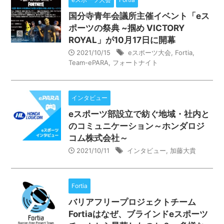
国分寺青年会議所主催イベント「eス
ポーツの祭典 ~掴め VICTORY
ROYAL」が10月17日に開幕
2021/10/15
eスポーツ大会
,
Fortia
,
Team-ePARA
,
フォートナイト
インタビュー
eスポーツ部設立で紡ぐ地域・社内と
のコミュニケーション～ホンダロジ
コム株式会社～
2021/10/11
インタビュー
,
加藤大貴
Fortia
バリアフリープロジェクトチーム
Fortiaはなぜ、ブラインドeスポーツ