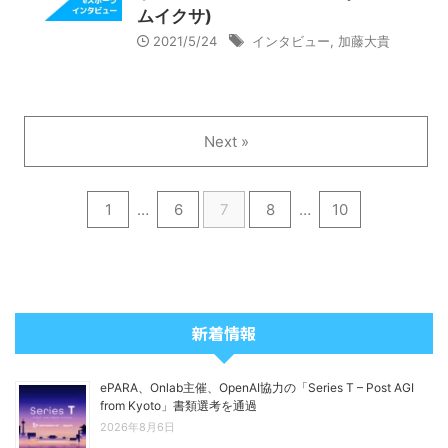
ムイクサ)
2021/5/24
インタビュー
,
加藤大貴
Next »
1
…
6
7
8
…
10
新着情報
ePARA、Onlab主催、OpenAI協力の「Series T – Post AGI
from Kyoto」書類選考を通過
2026年8月6日