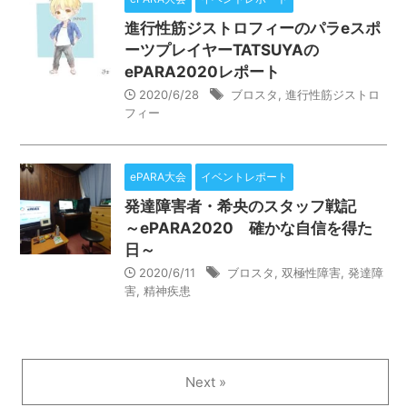
進行性筋ジストロフィーのパラeスポ
ーツプレイヤーTATSUYAの
ePARA2020レポート
2020/6/28
ブロスタ
,
進行性筋ジストロ
フィー
ePARA大会
イベントレポート
発達障害者・希央のスタッフ戦記
～ePARA2020 確かな自信を得た
日～
2020/6/11
ブロスタ
,
双極性障害
,
発達障
害
,
精神疾患
Next »