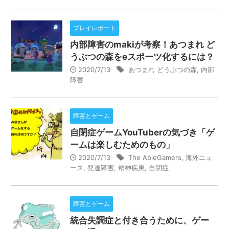
プレイレポート
内部障害のmakiが考察！あつまれ ど
うぶつの森をeスポーツ化するには？
2020/7/13
あつまれ どうぶつの森
,
内部
障害
障害とゲーム
自閉症ゲームYouTuberの気づき「ゲ
ームは楽しむためのもの」
2020/7/13
The AbleGamers
,
海外ニュ
ース
,
発達障害
,
精神疾患
,
自閉症
障害とゲーム
統合失調症と付き合うために、ゲー