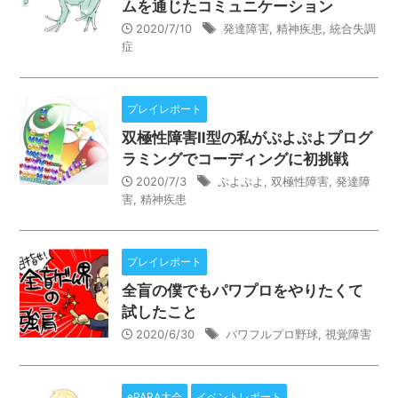
ムを通じたコミュニケーション
2020/7/10
発達障害
,
精神疾患
,
統合失調
症
プレイレポート
双極性障害Ⅱ型の私がぷよぷよプログ
ラミングでコーディングに初挑戦
2020/7/3
ぷよぷよ
,
双極性障害
,
発達障
害
,
精神疾患
プレイレポート
全盲の僕でもパワプロをやりたくて
試したこと
2020/6/30
パワフルプロ野球
,
視覚障害
ePARA大会
イベントレポート