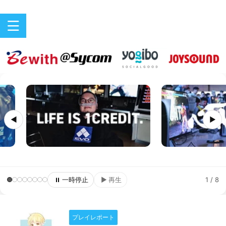
バリアフリーeスポーツのニュースサイト
ePARA
◀
▶
⏸
一時停止
▶
再生
1 / 8
プレイレポート