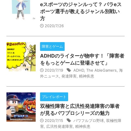
eスポーツのジャンルって？ パラeス
ポーツ選手が教えるジャンル別戦い
方
2020/7/26
障害とゲーム
ADHDのライターが物申す！「障害者
をもっとゲームに登場させて」
2020/7/19
ADHD
,
The AbleGamers
,
海
外ニュース
,
発達障害
,
精神疾患
プレイレポート
双極性障害と広汎性発達障害の筆者
が見るパワプロシリーズの魅力
2020/7/15
パワフルプロ野球
,
双極性障
害
,
広汎性発達障害
,
精神疾患