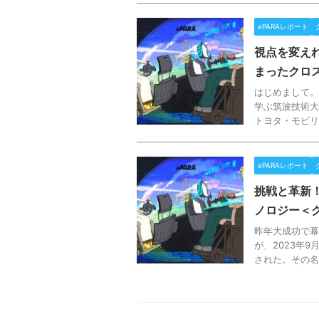
ePARAレポート
視点を変え
まったクロ
はじめまして。
学ぶ筑波技術大
トヨタ・モビリ
ePARAレポート
挑戦と革新
ノロジー＜
昨年大成功で幕
が、2023年9
された。その名