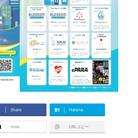
Share
Hatena
note
URLコピー