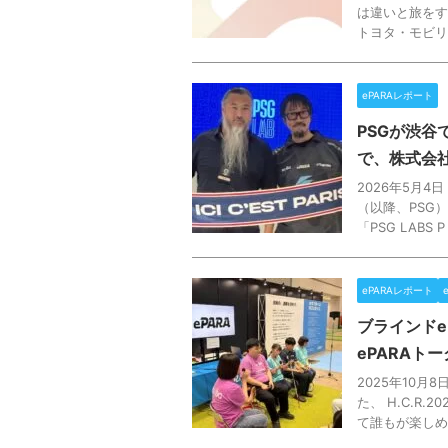
は違いと旅をす
トヨタ・モビリティ
ePARAレポート
PSGが渋
で、株式会社
2026年5月
（以降、PSG）が
「PSG LABS P .
ePARAレポート
ブラインドe
ePARAト
2025年10
た、 H.C.R
て誰もが楽しめる