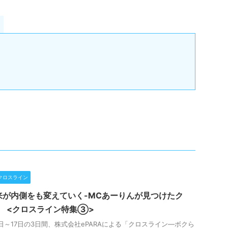
クロスライン
来が内側をも変えていく-MCあーりんが見つけたク
- <クロスライン特集③>
15日～17日の3日間、株式会社ePARAによる「クロスライン—ボクら