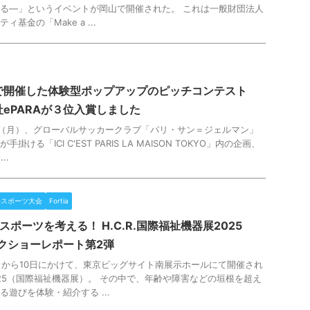
る—」というイベントが岡山で開催された。 これは一般財団法人
基金の「Make a ...
谷で開催した体験型ポップアップのピッチコンテスト
ePARAが３位入賞しました
4日（月）、グローバルサッカークラブ「パリ・サン＝ジェルマン」
手掛ける「ICI C'EST PARIS LA MAISON TOKYO」内の企画、
..
eスポーツ大会
Fortia
スポーツを考える！ H.C.R.国際福祉機器展2025
ークショーレポート第2弾
月8日から10日にかけて、東京ビッグサイト南展示ホールにて開催され
.2025（国際福祉機器展）。 その中で、年齢や障害などの垣根を超え
遊びを体験・紹介する ...