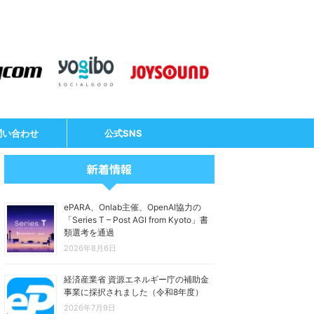
問い合わせ
公式SNS
新着情報
ePARA、Onlab主催、OpenAI協力の
「Series T – Post AGI from Kyoto」書
類選考を通過
2026年8月6日
経済産業省 資源エネルギー庁の補助金
事業に採択されました（令和8年度）
2026年7月9日