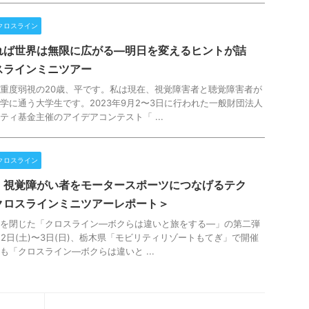
クロスライン
れば世界は無限に広がる―明日を変えるヒントが詰
スラインミニツアー
重度弱視の20歳、平です。私は現在、視覚障害者と聴覚障害者が
学に通う大学生です。2023年9月2〜3日に行われた一般財団法人
ティ基金主催のアイデアコンテスト「 ...
クロスライン
！視覚障がい者をモータースポーツにつなげるテク
クロスラインミニツアーレポート＞
を閉じた「クロスライン—ボクらは違いと旅をする—」の第二弾
月2日(土)〜3日(日)、栃木県「モビリティリゾートもてぎ」で開催
も「クロスライン—ボクらは違いと ...