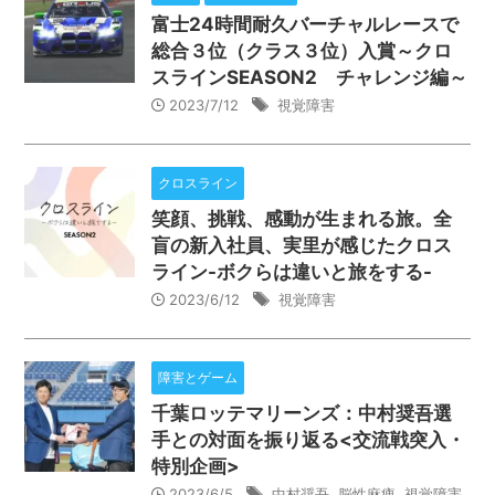
富士24時間耐久バーチャルレースで
総合３位（クラス３位）入賞～クロ
スラインSEASON2 チャレンジ編～
2023/7/12
視覚障害
クロスライン
笑顔、挑戦、感動が生まれる旅。全
盲の新入社員、実里が感じたクロス
ライン-ボクらは違いと旅をする-
2023/6/12
視覚障害
障害とゲーム
千葉ロッテマリーンズ：中村奨吾選
手との対面を振り返る<交流戦突入・
特別企画>
2023/6/5
中村奨吾
,
脳性麻痺
,
視覚障害