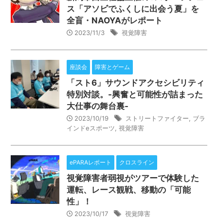
ス「アソビでふくしに出会う夏」を
全盲・NAOYAがレポート
2023/11/3
視覚障害
座談会
障害とゲーム
「スト6」サウンドアクセシビリティ
特別対談。-興奮と可能性が詰まった
大仕事の舞台裏-
2023/10/19
ストリートファイター
,
ブラ
インドeスポーツ
,
視覚障害
ePARAレポート
クロスライン
視覚障害者弱視がツアーで体験した
運転、レース観戦、移動の「可能
性」！
2023/10/17
視覚障害