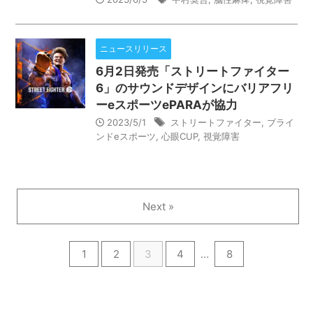
ニュースリリース
6月2日発売「ストリートファイター
6」のサウンドデザインにバリアフリ
ーeスポーツePARAが協力
2023/5/1
ストリートファイター
,
ブライ
ンドeスポーツ
,
心眼CUP
,
視覚障害
Next »
1
2
3
4
…
8