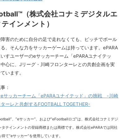
ootball™️（株式会社コナミデジタルエ
タテインメント）
や障害のために自分の足で走れなくても、ピッチでボール
る、そんな力をサッカーゲームは持っています。ePARA
いすユーザーのeサッカーチーム「ePARAユナイテッ
を中心に、Jリーグ・川崎フロンターレとの共創企画を実
せています。
記事：
eサッカーチーム「ePARAユナイテッド」の挑戦 -川崎
ターレと共創するFOOTBALL TOGETHER-
eFootball”、”eサッカー”、および”eFootballロゴ”は、株式会社コナミデジ
ンタテインメントの登録商標または商標です。株式会社ePARAでは同社
を得て”eサッカー”を使用しています。