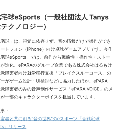
宅球eSports（一般社団法人 Tanys
祉テクノロジー）
戦宅球」は、視覚に依存せず、音の情報だけで操作ができ
ートフォン（iPhone）向け卓球ゲームアプリです。今作
宅球eSports」では、前作から戦略性・操作性・ストー
が進化。ePARAのグループ企業である株式会社はるもけ
視覚障害者向け就労移行支援「ブレイクスルーコース」の
ーがゲーム設計・UI検討などに協力したほか、ePARA
覚障害者のみの音声制作サービス「ePARA VOICE」のメ
ーが一部のキャラクターボイスを担当しています。
記事：
害者と共に創る“音の世界”のeスポーツ「音戦宅球
orts」リリース