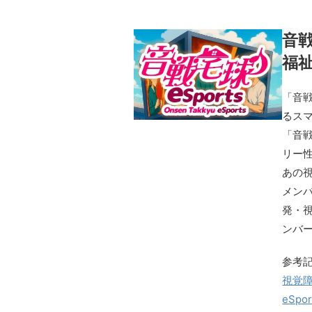
音戦
福
「音
るスマ
「音戦
リー性
あの
メンバ
発・視
ンバ
参考
視覚障
eSp