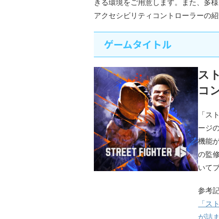
きる環境をご用意します。また、多様
アクセシビリティコントローラーの紹
ゲームタイトル
ス
コ
「ス
ージ
機能が
の監
いて
参考
「ス
が詰