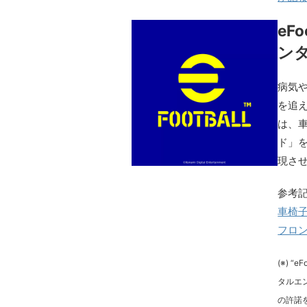
eF
ン
病気
を追え
は、車
ド」
現さ
参考
車椅子
フロン
(※) “
タルエ
の許諾