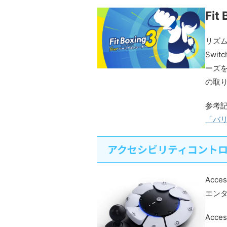
Fi
リズム
Swi
ーズ
の取
参考
「バ
アクセシビリティコント
Acc
エン
Acc