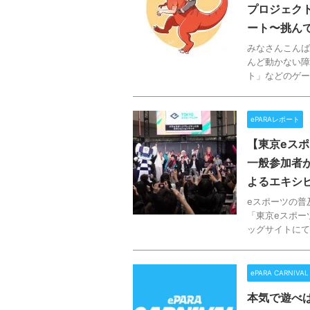
プロジェク
ート〜挑ん
みなさんこんば
んど動かない障
ト」などのゲー
ePARAレポート
【東京eスポ
一般参加者
よるエキシ
eスポーツの普
「東京eスポーツ
ッグサイトにて
ePARA CARNIVAL
本気で遊べば、