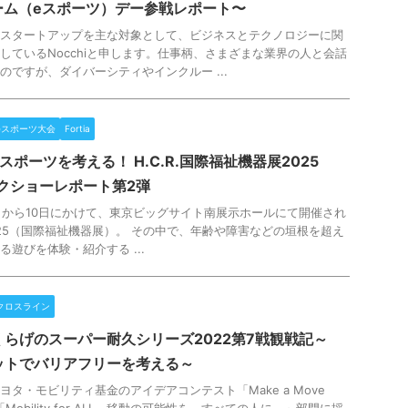
 ゲーム（eスポーツ）デー参戦レポート〜
スタートアップを主な対象として、ビジネスとテクノロジーに関
しているNocchiと申します。仕事柄、さまざまな業界の人と会話
のですが、ダイバーシティやインクルー ...
eスポーツ大会
Fortia
スポーツを考える！ H.C.R.国際福祉機器展2025
ークショーレポート第2弾
月8日から10日にかけて、東京ビッグサイト南展示ホールにて開催され
.2025（国際福祉機器展）。 その中で、年齢や障害などの垣根を超え
遊びを体験・紹介する ...
クロスライン
らげのスーパー耐久シリーズ2022第7戦観戦記～
ットでバリアフリーを考える～
ヨタ・モビリティ基金のアイデアコンテスト「Make a Move