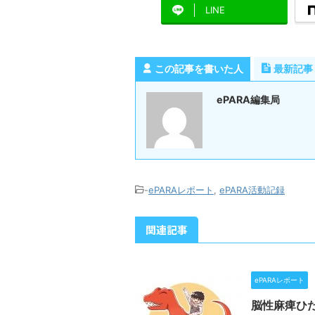
LINE
この記事を書いた人
最新記事
ePARA編集局
-
ePARAレポート
,
ePARA活動記録
関連記事
ePARAレポート
脳性麻痺ひだ