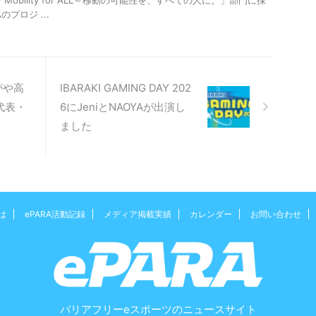
「Mobility for ALL～移動の可能性を、すべての人に。」部門に採
のプロジ ...
がや高
IBARAKI GAMING DAY 202
代表・
6にJeniとNAOYAが出演し
ました
は
ePARA活動記録
メディア掲載実績
カレンダー
お問い合わせ
バリアフリーeスポーツのニュースサイト