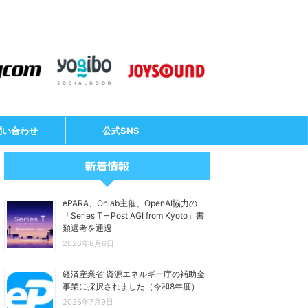
問い合わせ
公式SNS
新着情報
ePARA、Onlab主催、OpenAI協力の
「Series T – Post AGI from Kyoto」書
類選考を通過
2026年8月6日
経済産業省 資源エネルギー庁の補助金
事業に採択されました（令和8年度）
2026年7月9日