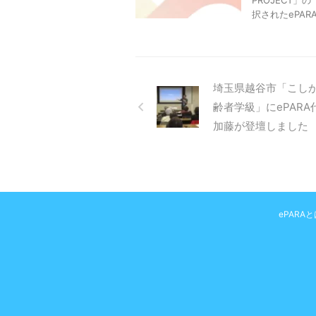
PROJECT」の
択されたePARA
埼玉県越谷市「こし
齢者学級」にePARA
加藤が登壇しました
ePARAと