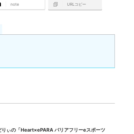
note
URLコピー
りぃの「Heart×ePARA バリアフリーeスポーツ