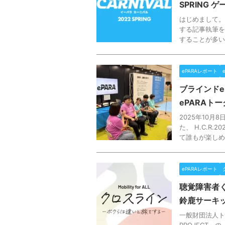
SPRING
はじめまして。
する記事執筆を
することが多い
ePARAレポート
ブラインドe
ePARAト
2025年10
た、 H.C.R
て誰もが楽しめる
ePARAレポート
聴覚障害者く
鈴鹿サーキ
一般財団法人ト