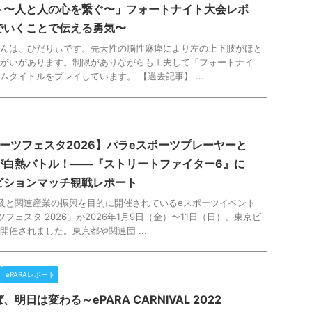
ト〜人と人の心を繋ぐ〜」フォートナイト大会レポ
でいくことで伝える勇気〜
んは、ひだりぃです。先天性の脳性麻痺により左の上下肢がほと
がいがあります。制限がありながらも工夫して「フォートナイ
ムタイトルをプレイしています。 【過去記事】 ...
ーツフェスタ2026】パラeスポーツプレーヤーと
が白熱バトル！——『ストリートファイター6』に
ビションマッチ観戦レポート
及と関連産業の振興を目的に開催されているeスポーツイベント
フェスタ 2026」が2026年1月9日（金）〜11日（日）、東京ビ
開催されました。東京都や関連団 ...
ePARAレポート
明日は変わる～ePARA CARNIVAL 2022