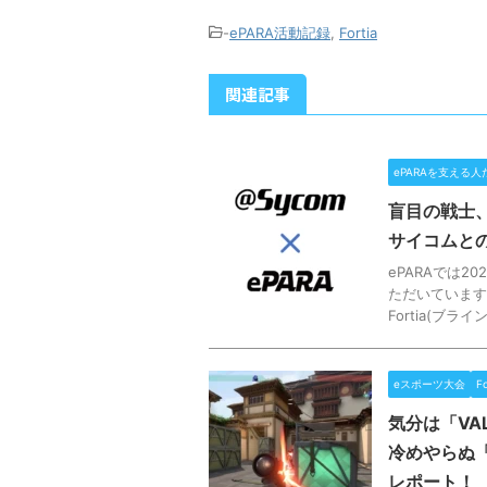
-
ePARA活動記録
,
Fortia
関連記事
ePARAを支える人
盲目の戦士、B
サイコムと
ePARAでは
ただいています
Fortia(ブラ
eスポーツ大会
Fo
気分は「VAL
冷めやらぬ「F
レポート！