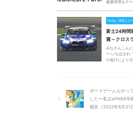
健康管理をテーマ
Fortia
障害とゲ
富士24時
賞～クロスラ
みなさんこんにち
ー いちほまれ
の進行により大
ボードゲームもやっ
した〜私立ePARA学
報告（2022年8月31