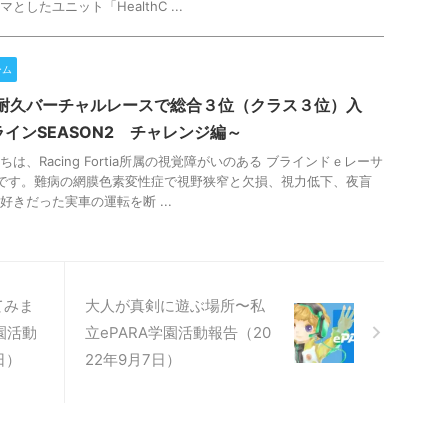
としたユニット「HealthC ...
ーム
間耐久バーチャルレースで総合３位（クラス３位）入
インSEASON2 チャレンジ編～
は、Racing Fortia所属の視覚障がいのある ブラインドｅレーサ
 です。難病の網膜色素変性症で視野狭窄と欠損、視力低下、夜盲
好きだった実車の運転を断 ...
てみま
大人が真剣に遊ぶ場所〜私
園活動
立ePARA学園活動報告（20
日）
22年9月7日）