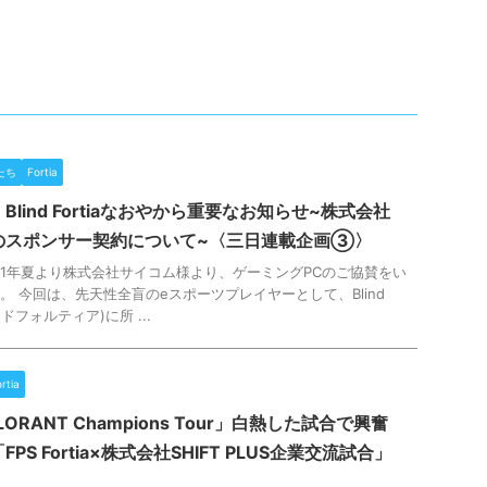
たち
Fortia
lind Fortiaなおやから重要なお知らせ~株式会社
のスポンサー契約について~〈三日連載企画③〉
2021年夏より株式会社サイコム様より、ゲーミングPCのご協賛をい
。 今回は、先天性全盲のeスポーツプレイヤーとして、Blind
インドフォルティア)に所 ...
rtia
ORANT Champions Tour」白熱した試合で興奮
PS Fortia×株式会社SHIFT PLUS企業交流試合」