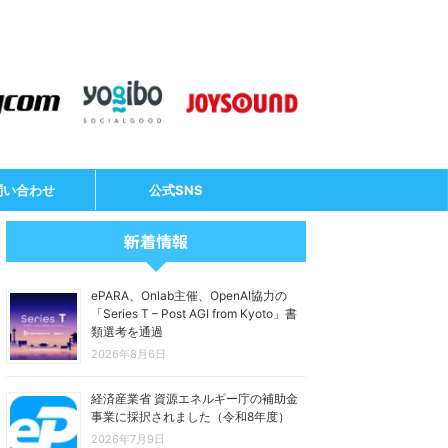
問い合わせ
公式SNS
新着情報
ePARA、Onlab主催、OpenAI協力の
「Series T – Post AGI from Kyoto」書
類選考を通過
2026年8月6日
経済産業省 資源エネルギー庁の補助金
事業に採択されました（令和8年度）
2026年7月9日