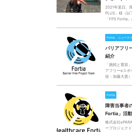
2021年某日、
PLUS」様（以
「FPS Fortia」
Fortia
ニュース
バリアフリー
紹介
「挑戦と寛容」
アフリーeスポ
役：加藤大貴）
Fortia
障害当事者の
Fortia」
株式会社ePA
ープロジェクト