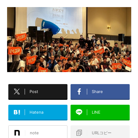
Post
Share
Hatena
LINE
note
URLコピー